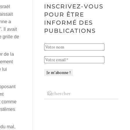
INSCRIVEZ-VOUS
Israël
POUR ÊTRE
aissait
enne a
INFORMÉ DES
’.
Il avait
PUBLICATIONS
 grille de
er de la
plement
 lui
opposant
nt
ent comme
systèmes
 du mal,