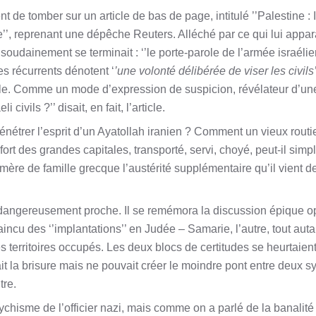
nt de tomber sur un article de bas de page, intitulé ’’Palestine : 
’’, reprenant une dépêche Reuters. Alléché par ce qui lui appar
 soudainement se terminait : ‘’le porte-parole de l’armée israéli
tes récurrents dénotent ‘
’une volonté délibérée de viser les civils’
fle. Comme un mode d’expression de suspicion, révélateur d’une
civils ?’’ disait, en fait, l’article.
pénétrer l’esprit d’un Ayatollah iranien ? Comment un vieux routi
rt des grandes capitales, transporté, servi, choyé, peut-il sim
ère de famille grecque l’austérité supplémentaire qu’il vient de
 dangereusement proche. Il se remémora la discussion épique 
ncu des ‘’implantations’’ en Judée – Samarie, l’autre, tout auta
es territoires occupés. Les deux blocs de certitudes se heurtai
ait la brisure mais ne pouvait créer le moindre pont entre deux 
tre.
hisme de l’officier nazi, mais comme on a parlé de la banalité