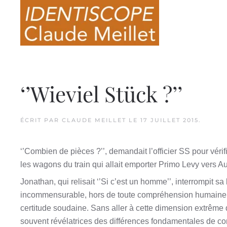
Skip to main content
‘’Wieviel Stück ?’’
ÉCRIT PAR
CLAUDE MEILLET
LE
17 JUILLET 2015
.
‘’Combien de pièces ?’’, demandait l’officier SS pour vér
les wagons du train qui allait emporter Primo Levy vers A
Jonathan, qui relisait ‘’Si c’est un homme’’, interrompit s
incommensurable, hors de toute compréhension humaine de
certitude soudaine. Sans aller à cette dimension extrême d
souvent révélatrices des différences fondamentales de c