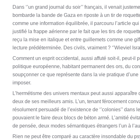
Dans ‘’un grand journal du soir’’ français, il venait justeme
bombarde la bande de Gaza en riposte à un tir de roquette
comme une information équilibrée, il parcouru l’article qui
justifié la frappe aérienne par le fait que les tirs de roquet
reçu la mise en italique et entre guillemets comme une gi
lecture prédéterminée. Des civils, vraiment ? ‘’Wieviel Israeli 
Comment un esprit occidental, aussi affuté soit-il, peut-il 
politique européenne, habitant permanent des ors, du confo
soupçonner ce que représente dans la vie pratique d’une m
imposer.
L’hermétisme des univers mentaux peut aussi apparaître
deux de ses meilleurs amis. L’un, tenant férocement convai
résolument persuadé de l’existence de ‘’colonies’’ dans l
pouvaient le faire deux blocs de béton armé. L’amitié évit
de pensée, deux modes sémantiques étrangers l’un à l’au
Rien ne peut être comparé au caractère insondable du psyc