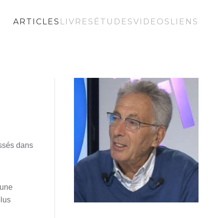
ARTICLES
LIVRES
ÉTUDES
VIDEOS
LIENS
assés dans
 une
plus