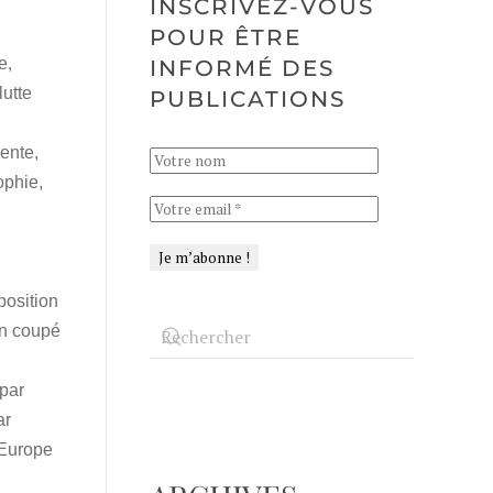
INSCRIVEZ-VOUS
POUR ÊTRE
e,
INFORMÉ DES
lutte
PUBLICATIONS
cente,
ophie,
n
position
en coupé
par
ar
’Europe