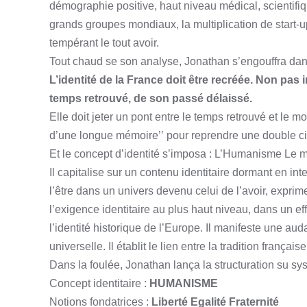
démographie positive, haut niveau médical, scientifiq
grands groupes mondiaux, la multiplication de start-up
tempérant le tout avoir.
Tout chaud se son analyse, Jonathan s’engouffra dans
L’identité de la France doit être recréée. Non pas
temps retrouvé, de son passé délaissé.
Elle doit jeter un pont entre le temps retrouvé et le m
d’une longue mémoire’’
pour reprendre une double ci
Et le concept d’identité s’imposa :
L’Humanisme
Le m
Il capitalise sur un contenu identitaire dormant en inte
l’être dans un univers devenu celui de l’avoir, exprime 
l’exigence identitaire au plus haut niveau, dans un effo
l’identité historique de l’Europe. Il manifeste une a
universelle. Il établit le lien entre la tradition françai
Dans la foulée, Jonathan lança la structuration su sys
Concept identitaire :
HUMANISME
Notions fondatrices :
Liberté Egalité Fraternité