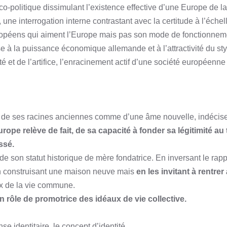
-politique dissimulant l’existence effective d’une Europe de la
 une interrogation interne contrastant avec la certitude à l’échel
uropéens qui aiment l’Europe mais pas son mode de fonctionneme
se à la puissance économique allemande et à l’attractivité du st
ité et de l’artifice, l’enracinement actif d’une société européenne
de ses racines anciennes comme d’une âme nouvelle, indécise
’Europe relève de fait, de sa capacité à fonder sa légitimité a
ssé.
r de son statut historique de mère fondatrice. En inversant le rapp
en construisant une maison neuve mais
en les invitant à rentrer 
aux de la vie commune.
n rôle de promotrice des idéaux de vie collective.
se identitaire, le concept d’identité.