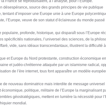
a France se reproduisaient, à l’analyse, pour l’Europe.
 en désespérance
,
source des grands principes de vie publique
ue, tentant d’imposer une Europe unie à une Europe polycentriqu
te, l’Europe, veuve de son statut d’éclaireuse du monde passé 
e populaire, profonde, historique, qui disparaît sous l’Europe ré
 des spécificités nationales, l’universel des sciences, de la philos
ré, vide, sans idéaux transcendantaux, illustrent la difficulté à
que et Europe du Nord protestante, construction économique e
omaine et judéo-chrétienne attaquée par un islamisme radical, op
isation de l’ère internet, tous font apparaître un modèle europé
 de nouveau dominatrice mais interdite de message universel 
t économique, politique, militaire de l’Europe la marginalisant p
ensembles géostratégiques, mettent en lumière la nécessité pour l
chiquier mondial.