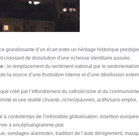
e grandissante d’un écart entre un héritage historique prestigie
t croissant de dissolution d’une richesse identitaire passée.
e :
le remplacement du sentiment national par le sentimentalis
le la source d’une frustration interne et d’une désillusion extern
ique créé par l’effondrement du catholicisme et du communisme,
ternité et une réalité clivante, riches/pauvres, actifs/sans emploi,
l à contretemps de l’irrésistible globalisation, insertion europé
nomie à encéphalogramme plat.
, sondages alarmistes, tradition de l’auto dénigrement, masq