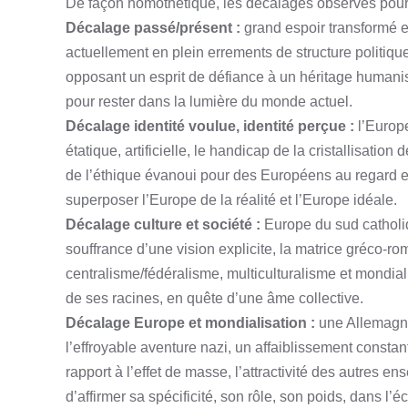
De façon homothétique, les décalages observés pour l
Décalage passé/présent :
grand espoir transformé
actuellement en plein errements de structure politiq
opposant un esprit de défiance à un héritage humanis
pour rester dans la lumière du monde actuel.
Décalage identité voulue, identité perçue :
l’Europ
étatique, artificielle, le handicap de la cristallisation
de l’éthique évanoui pour des Européens au regard effa
superposer l’Europe de la réalité et l’Europe idéale.
Décalage culture et société :
Europe du sud catholi
souffrance d’une vision explicite, la matrice gréco-r
centralisme/fédéralisme, multiculturalisme et mondial
de ses racines, en quête d’une âme collective.
Décalage Europe et mondialisation :
une Allemagne
l’effroyable aventure nazi, un affaiblissement constan
rapport à l’effet de masse, l’attractivité des autres 
d’affirmer sa spécificité, son rôle, son poids, dans l’é