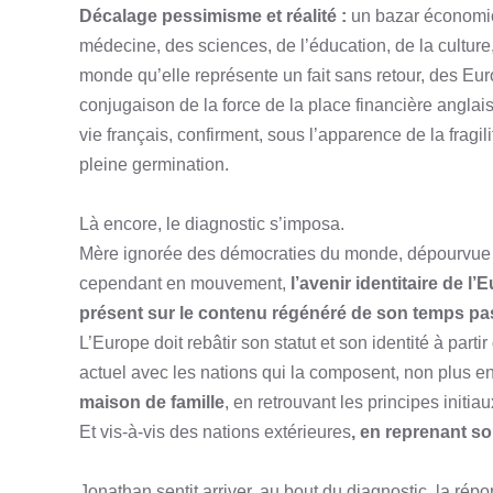
Décalage pessimisme et réalité :
un bazar économico
médecine, des sciences, de l’éducation, de la culture,
monde qu’elle représente un fait sans retour, des E
conjugaison de la force de la place financière anglai
vie français, confirment, sous l’apparence de la fragil
pleine germination.
Là encore, le diagnostic s’imposa.
Mère ignorée des démocraties du monde, dépourvue 
cependant en mouvement,
l’avenir identitaire de l
présent sur le contenu régénéré de son temps pa
L’Europe doit rebâtir son statut et son identité à parti
actuel avec les nations qui la composent, non plus 
maison de famille
, en retrouvant les principes initi
Et vis-à-vis des nations extérieures
, en reprenant so
Jonathan sentit arriver, au bout du diagnostic, la répon