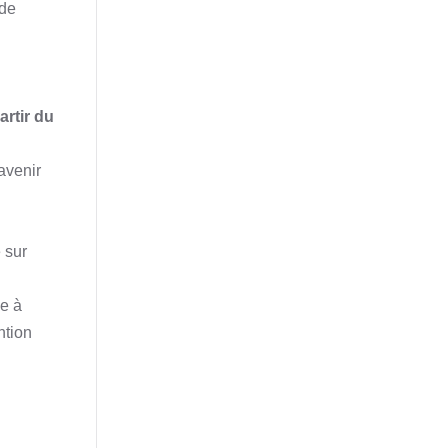
 de
artir du
’avenir
é sur
ce à
ntion