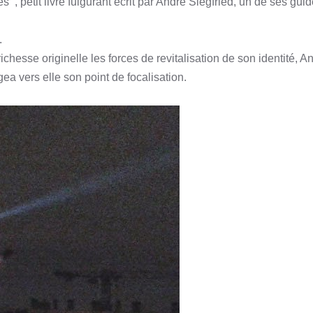
’’, petit livre fulgurant écrit par André Siegfried, un de ses gui
.
ichesse originelle les forces de revitalisation de son identité, A
gea vers elle son point de focalisation.