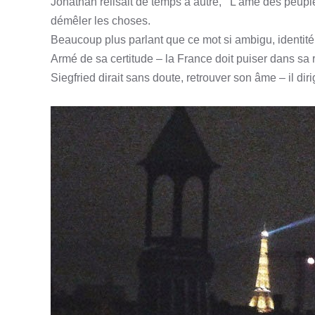
Jonathan relisait de temps à autre, ‘’L’âme des peuples
démêler les choses.
Beaucoup plus parlant que ce mot si ambigu, identité
Armé de sa certitude – la France doit puiser dans sa r
Siegfried dirait sans doute, retrouver son âme – il diri