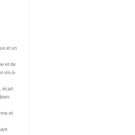
ux et un
me et de
e vis-à-
 écart
 bien-
enne et
uant